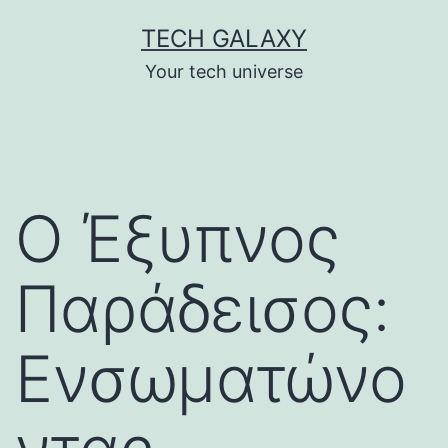
Skip
TECH GALAXY
to
Your tech universe
content
Ο Έξυπνος
Παράδεισος:
Ενσωματώνο