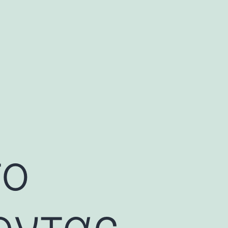
το
οντας