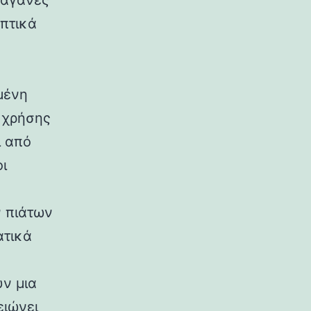
ραγανές
οπτικά
μένη
 χρήσης
ι από
ι
ν πιάτων
ατικά
ν μια
ιώνει