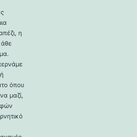
υς
μια
πέζι, η
κάθε
μα.
περνάμε
κή
άτο όπου
να μαζί,
αφών
αρνητικό