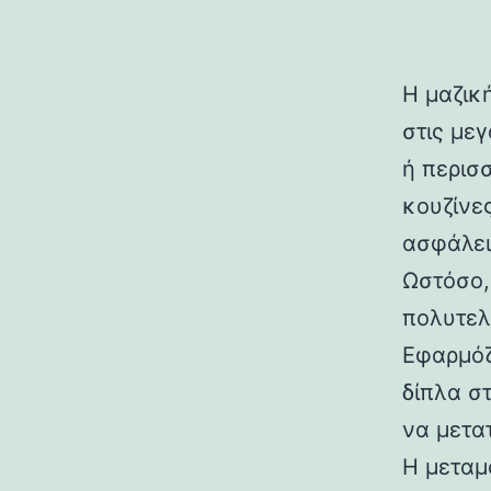
Η μαζικ
στις μεγ
ή περισ
κουζίνε
ασφάλει
Ωστόσο,
πολυτελ
Εφαρμόζ
δίπλα στ
να μετα
Η μεταμ