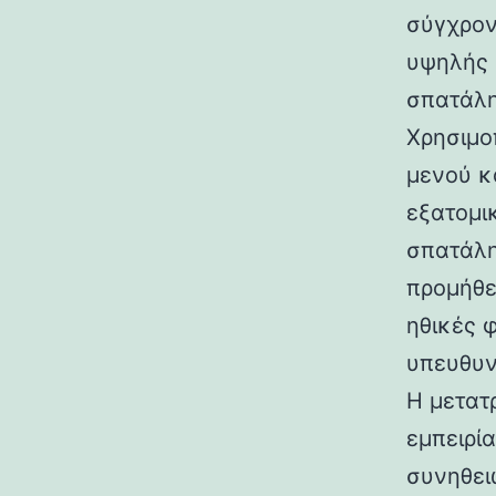
σύγχρον
υψηλής 
σπατάλη
Χρησιμο
μενού κ
εξατομι
σπατάλη
προμήθε
ηθικές 
υπευθυν
Η μετατ
εμπειρί
συνηθει