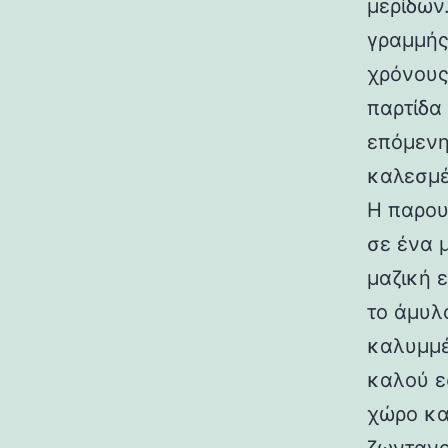
μερίδων
γραμμής
χρόνους
παρτίδα
επόμενη
καλεσμέ
Η παρου
σε ένα 
μαζική 
το άμυλο
καλυμμέ
καλού ε
χώρο κα