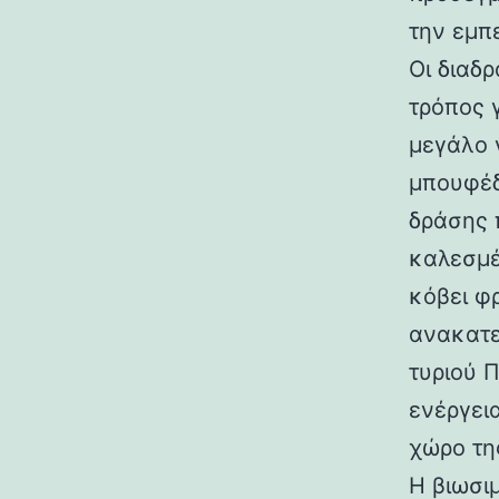
την εμπε
Οι διαδ
τρόπος 
μεγάλο 
μπουφέδ
δράσης 
καλεσμέ
κόβει φ
ανακατε
τυριού 
ενέργει
χώρο τη
Η βιωσι