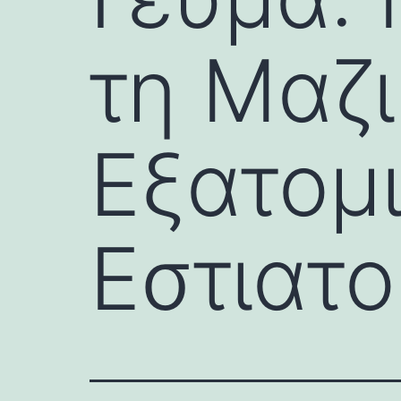
τη Μαζι
Εξατομ
Εστιατο