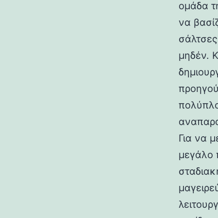
ομάδα τη
να βασί
σάλτσες
μηδέν. 
δημιουρ
προηγού
πολύπλο
αναπαρα
Για να 
μεγάλο 
σταδιακ
μαγειρε
λειτουργ