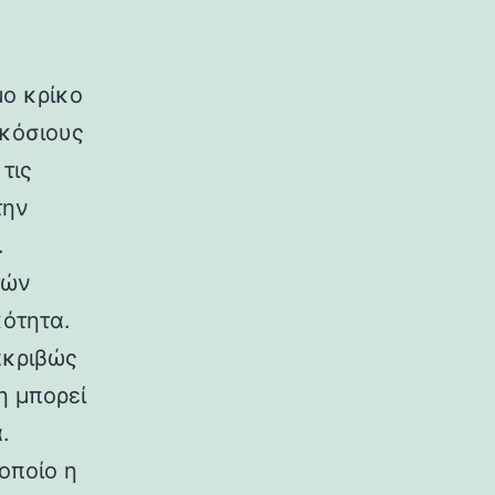
μο κρίκο
ακόσιους
τις
την
.
τών
ότητα.
ακριβώς
η μπορεί
.
οποίο η