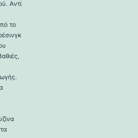
ού. Αντί
από το
ρέσινγκ
ου
βαθιές,
ωγής.
α
υζίνα
ντα