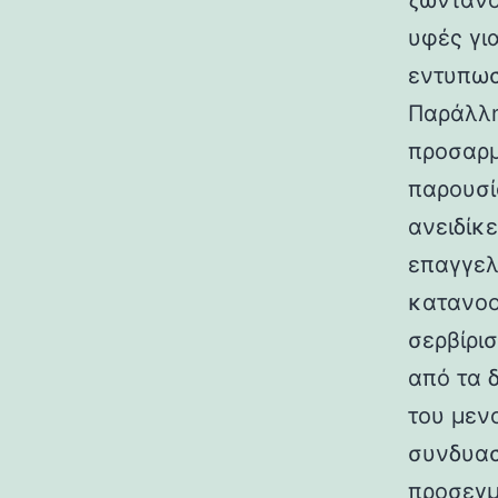
ζωντανο
υφές γι
εντυπωσ
Παράλλη
προσαρμ
παρουσί
ανειδίκ
επαγγελ
κατανοο
σερβίρι
από τα 
του μεν
συνδυασ
προσεγμ