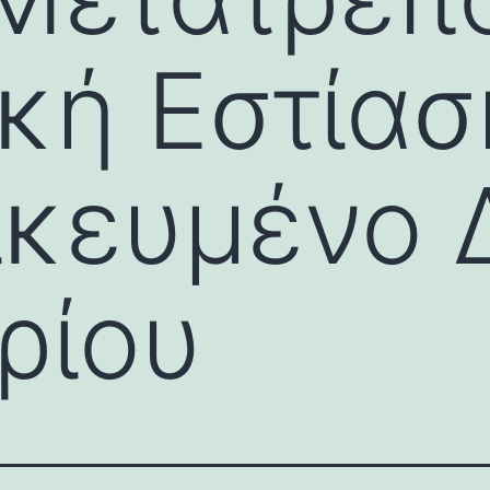
κή Εστίασ
ικευμένο 
ρίου