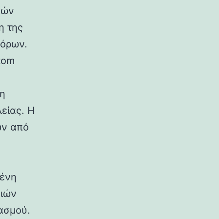
φών
η της
πόρων.
tom
τη
είας. Η
ων από
μένη
λιών
ασμού.