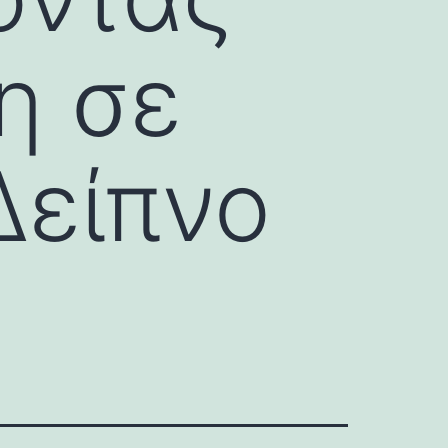
η σε
Δείπνο