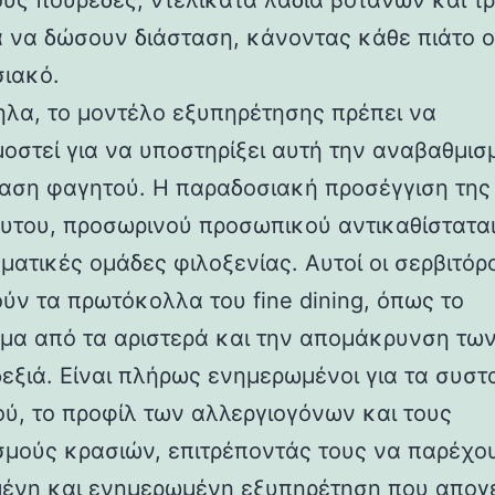
ύς πουρέδες, ντελικάτα λάδια βοτάνων και τ
α να δώσουν διάσταση, κάνοντας κάθε πιάτο 
ιακό.
λα, το μοντέλο εξυπηρέτησης πρέπει να
οστεί για να υποστηρίξει αυτή την αναβαθμισ
αση φαγητού. Η παραδοσιακή προσέγγιση της
ευτου, προσωρινού προσωπικού αντικαθίστατα
ματικές ομάδες φιλοξενίας. Αυτοί οι σερβιτόρο
ύν τα πρωτόκολλα του fine dining, όπως το
σμα από τα αριστερά και την απομάκρυνση τω
δεξιά. Είναι πλήρως ενημερωμένοι για τα συστ
ού, το προφίλ των αλλεργιογόνων και τους
μούς κρασιών, επιτρέποντάς τους να παρέχου
ένη και ενημερωμένη εξυπηρέτηση που απογε