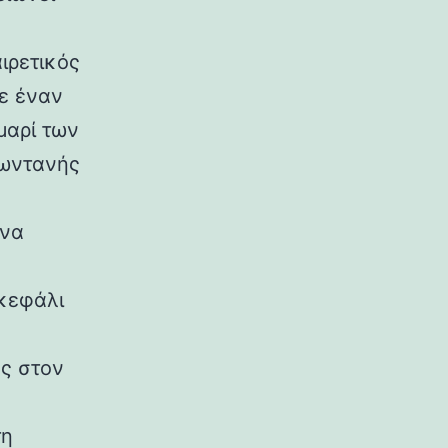
ιρετικός
σε έναν
μαρί των
ζωντανής
 να
 κεφάλι
ας στον
τη